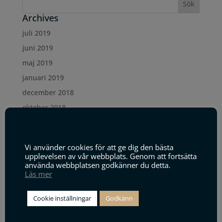
Archives
juli 2019
juni 2019
maj 2019
januari 2019
december 2018
oktober 2018
maj 2018
Denna webbplats använder cookies
mars 2018
Vi använder cookies för att ge dig den bästa
januari 2018
upplevelsen av vår webbplats. Genom att fortsätta
använda webbplatsen godkänner du detta.
juni 2017
Läs mer
februari 2017
december 2016
Cookie inställningar
Godkänn
oktober 2016