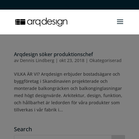
.
Arqdesign söker produktionschef
av
Dennis Lindberg
|
okt 23, 2018
|
Okategoriserad
VILKA ÄR VI? Arqdesign erbjuder bostadsägare och
byggföretag i Skandinavien projekterade och
monterade balkongräcken och balkonginglasningar
med högt designvärde. Arkitektur, design, funktion,
och hållbarhet är ledorden för våra produkter som
tillverkas i vår fabrik i...
Search