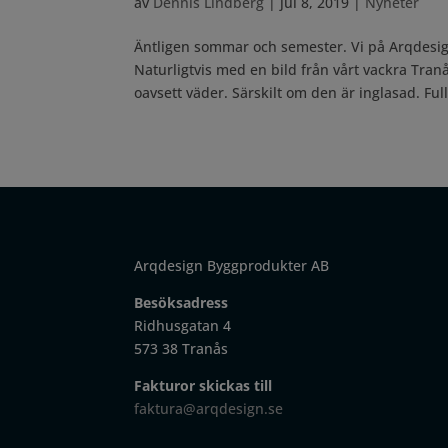
av
Dennis Lindberg
|
jul 8, 2019
|
Nyheter
Äntligen sommar och semester. Vi på Arqdesig
Naturligtvis med en bild från vårt vackra Tran
oavsett väder. Särskilt om den är inglasad. Full.
Arqdesign Byggprodukter AB
Besöksadress
Ridhusgatan 4
573 38 Tranås
Fakturor skickas till
faktura@arqdesign.se