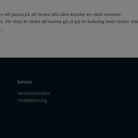
n vill passa på att önska alla våra kunder en skön sommar.
ås. För visst är skönt att kunna gå ut på en balkong med vacker uts
..
Service
Serviceanmälan
Visselblåsning