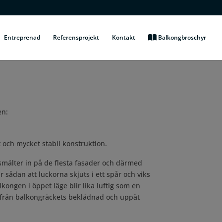
Entreprenad
Referensprojekt
Kontakt
Balkongbroschyr
en:
t och mycket stabil konstruktion.
 smälter in på de flesta fasader och därmed
 sådan att luckorna skjuts i ett spår och viks
alkongen i öppet läge blir lika luftig som en
 från balkongräckets beklädnad och uppåt