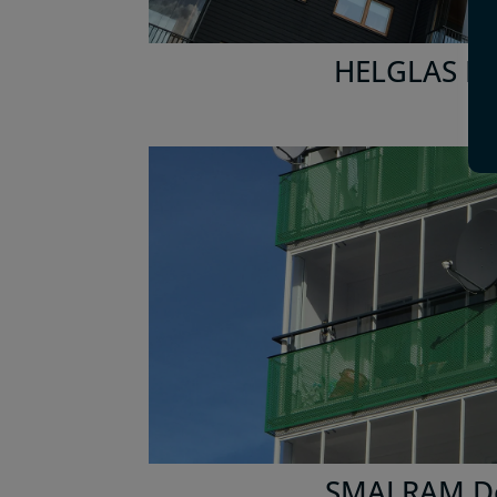
HELGLAS Dö
SMALRAM D