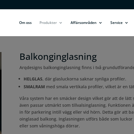
Om oss
Produkter
Affärsområden
Service
Balkonginglasning
Arqdesigns balkonginglasning finns i två grundutförand
HELGLAS
, där glasluckorna saknar synliga profiler.
SMALRAM
med smala vertikala profiler, vilket är en tä
Våra system har en smäcker design vilket gör att de lätt
även passar utmärkt som tillvalsinglasning. Funktionen är
in för parkering intill vägg eller vid hörn. Detta gör att b
oinglasad balkong. Inglasningen utförs både som luckor
eller som våningshöga dörrar.