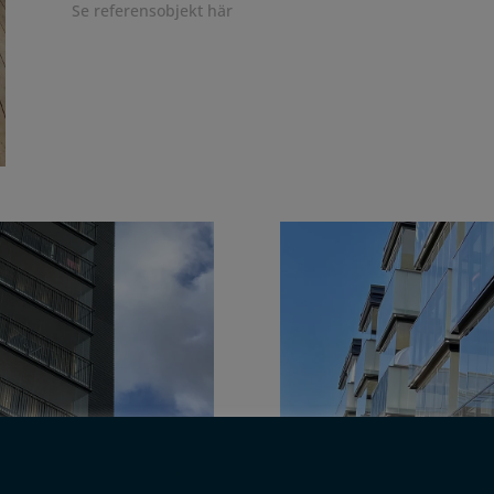
Se referensobjekt här
Denna webbplats använder cookies