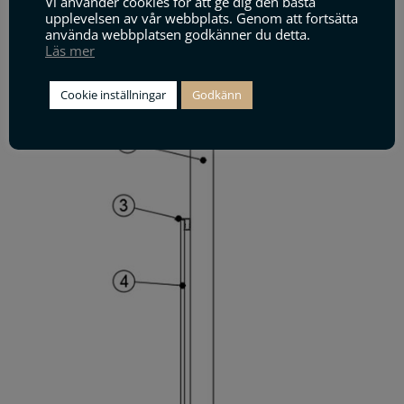
Vi använder cookies för att ge dig den bästa
upplevelsen av vår webbplats. Genom att fortsätta
använda webbplatsen godkänner du detta.
9
Ingjutningsbygel M10 c/c 100mm
Läs mer
Cookie inställningar
Godkänn