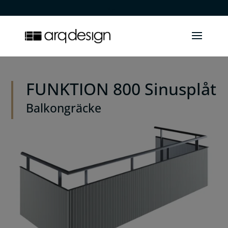
.
FUNKTION 800 Sinusplåt
Balkongräcke