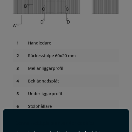
1
Handledare
2
Räckesstolpe 60x20 mm
3
Mellanliggarprofil
4
Beklädnadsplåt
5
Underliggarprofil
6
Stolphållare
7
Skruv M10 rfr
Denna webbplats använder cookies
8
Bricka M10 rfr