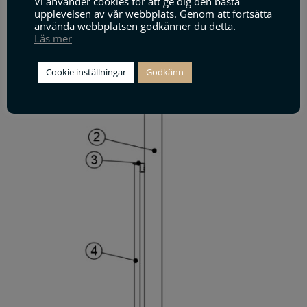
Vi använder cookies för att ge dig den bästa
upplevelsen av vår webbplats. Genom att fortsätta
använda webbplatsen godkänner du detta.
9
Ingjutningsbygel M10 c/c 100mm
Läs mer
Cookie inställningar
Godkänn