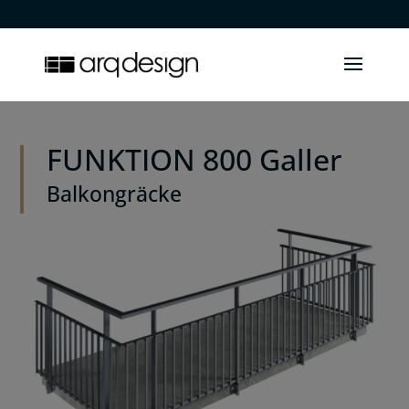
.
FUNKTION 800 Galler
Balkongräcke