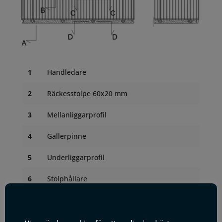
1
Handledare
2
Räckesstolpe 60x20 mm
3
Mellanliggarprofil
4
Gallerpinne
5
Underliggarprofil
6
Stolphållare
7
Skruv M10 rfr
Denna webbplats använder cookies
8
Bricka M10 rfr