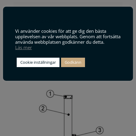
4
Säkerhetsglas
Denna webbplats använder cookies
5
Undre glasprofil
Vi använder cookies för att ge dig den bästa
6
Stolphållare
upplevelsen av vår webbplats. Genom att fortsätta
använda webbplatsen godkänner du detta.
Läs mer
7
Skruv M10 rfr
8
Bricka M10 rfr
Cookie inställningar
Godkänn
9
Ingjutningsbygel M10 c/c100mm