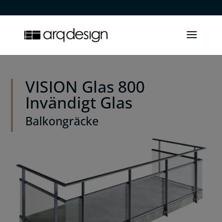
.
VISION Glas 800
Invändigt Glas
Balkongräcke