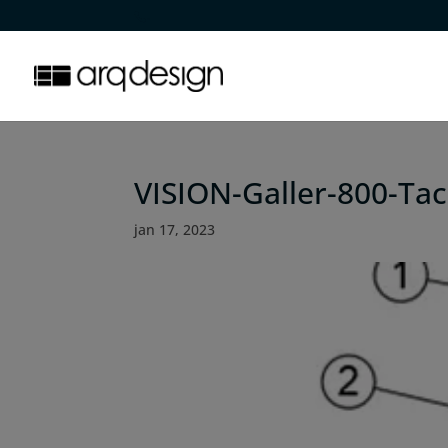
.
VISION-Galler-800-Tac
jan 17, 2023