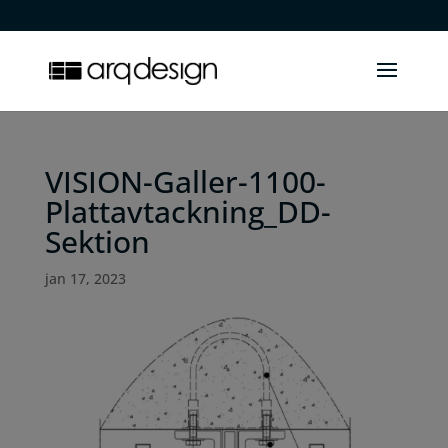
.
VISION-Galler-1100-
Plattavtackning_DD-
Sektion
jan 17, 2023