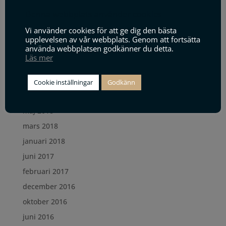
Archives
Denna webbplats använder cookies
juli 2019
Vi använder cookies för att ge dig den bästa
juni 2019
upplevelsen av vår webbplats. Genom att fortsätta
använda webbplatsen godkänner du detta.
maj 2019
Läs mer
januari 2019
december 2018
Cookie inställningar
Godkänn
oktober 2018
maj 2018
mars 2018
januari 2018
juni 2017
februari 2017
december 2016
oktober 2016
juni 2016