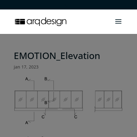
.
EMOTION_Elevation
jan 17, 2023