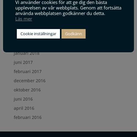
Vi använder cookies för att ge dig den bästa
januari 2019
upplevelsen av vår webbplats. Genom att fortsätta
använda webbplatsen godkänner du detta.
december 2018
Läs mer
oktober 2018
Cookie inställningar
Godkänn
maj 2018
mars 2018
januari 2018
juni 2017
februari 2017
december 2016
oktober 2016
juni 2016
april 2016
februari 2016