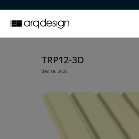
.
TRP12-3D
dec 18, 2025