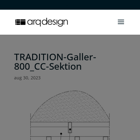
.
TRADITION-Galler-
800_CC-Sektion
aug 30, 2023