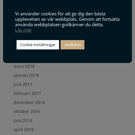
juli 2019
Denna webbplats använder cookies
juni 2019
Vi använder cookies för att ge dig den bästa
upplevelsen av vår webbplats. Genom att fortsätta
maj 2019
använda webbplatsen godkänner du detta.
Läs mer
januari 2019
december 2018
Cookie inställningar
Godkänn
oktober 2018
maj 2018
mars 2018
januari 2018
juni 2017
februari 2017
december 2016
oktober 2016
juni 2016
april 2016