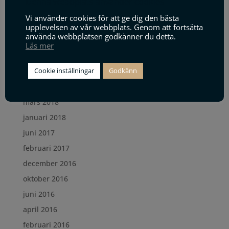
Denna webbplats använder cookies
juni 2019
Vi använder cookies för att ge dig den bästa
maj 2019
upplevelsen av vår webbplats. Genom att fortsätta
använda webbplatsen godkänner du detta.
januari 2019
Läs mer
december 2018
Cookie inställningar
Godkänn
oktober 2018
maj 2018
mars 2018
januari 2018
juni 2017
februari 2017
december 2016
oktober 2016
juni 2016
april 2016
februari 2016