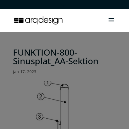
.
FUNKTION-800-
Sinusplat_AA-Sektion
jan 17, 2023